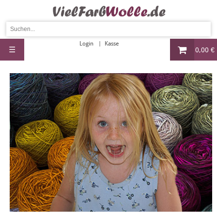
Login
Kasse
☰
0,00 €