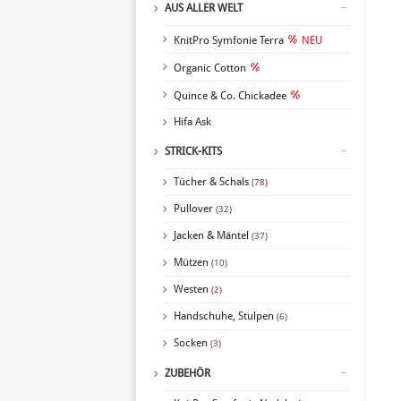
AUS ALLER WELT
KnitPro Symfonie Terra
NEU
Organic Cotton
Quince & Co. Chickadee
Hifa Ask
STRICK-KITS
Tücher & Schals
(78)
Pullover
(32)
Jacken & Mäntel
(37)
Mützen
(10)
Westen
(2)
Handschuhe, Stulpen
(6)
Socken
(3)
ZUBEHÖR