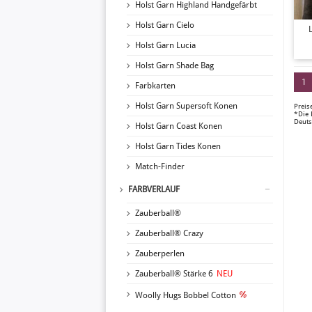
Holst Garn Highland Handgefärbt
Holst Garn Cielo
L
Holst Garn Lucia
Holst Garn Shade Bag
1
Farbkarten
Holst Garn Supersoft Konen
Preis
*Die 
Deuts
Holst Garn Coast Konen
Holst Garn Tides Konen
Match-Finder
FARBVERLAUF
Zauberball®
Zauberball® Crazy
Zauberperlen
Zauberball® Stärke 6
NEU
Woolly Hugs Bobbel Cotton