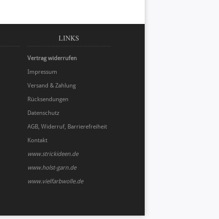
LINKS
Vertrag widerrufen
Impressum
Versand & Zahlung
Rücksendungen
Datenschutz
AGB, Widerruf, Barrierefreiheit
Kontakt
www.strickideen.de
www.holst-garn.de
www.vielfarbwolle.de