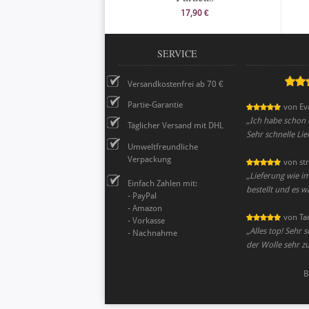
17,90 €
SERVICE
Versandkostenfrei ab 70 €
Partie-Garantie
von
Ev
„
Ich habe schon ö
Täglicher Versand mit DHL
Sehr schnelle Li
Umweltfreundliche
Verpackung
von
str
„
Lieferung wie i
Einfach Zahlen mit:
bestellt und es 
- PayPal
- Amazon
von
Ta
- Vorkasse
„
Alles top! Sehr 
- Nachnahme
der Wolle sehr z
B