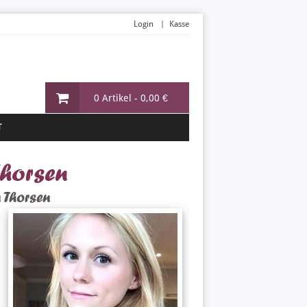
Login
Kasse
0 Artikel -
0,00 €
T
Thorsen
 Thorsen