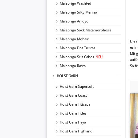
Malabrigo Washted
Malabrigo Silky Merino
Malabrigo Arroyo
Malabrigo Sock Metamorphosis
Malabrigo Mohair
Die 
es in
Malabrigo Dos Tierras
Mit 
Malabrigo Seis Cabos
NEU
auffa
Malabrigo Rasta
So f
HOLST GARN
Holst Garn Supersoft
Holst Garn Coast
Holst Garn Titicaca
Holst Garn Tides
Holst Garn Haya
Holst Garn Highland