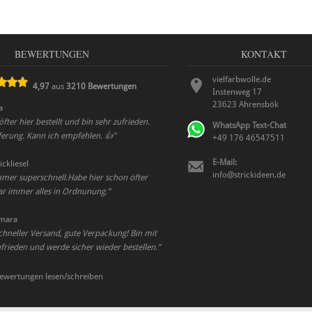
BEWERTUNGEN
KONTAKT
vielfarbwolle.de
4,97
aus
3210
Bewertungen
Instenweg 17
23623
Ahrensbök
a
fter hier bestellt und bin sehr zufrieden.
WhatsApp Text-Chat
eferung. Kann ich empfehlen. 👍
”
+49 176 46547511
E-Mail:
ickliesel
info@strickideen.de
mmer superschnell.Habe hier schon öfter
war immer alles in Ordnunung.
”
mara
schneller Versand, gute Verpackung! Bin mit
ufrieden und werde sicher wieder bestellen.
”
ewertungen lesen/schreiben