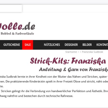
GUTSCHEINE
SALE
NÜTZLICHES
DESIGNER
BILDER
KONTAK
»
»
Startseite
Franziska Sudbrak
Strick-Kits: Franzisk
Anleitung & Garn von Franzis
ziska Sudbrak lernte in ihrer Kindheit von der Mutter das Nähen und Stricken, späte
en. Die praktizierende Kinderärztin spielt in ihrer Freizeit Oboe und strickt, näht oder
te.
 Stricken gelingt ihr die Verbindung von handwerklicher Perfektion und Ästhetik. Ihr
hweg nahtfrei und bestechen durch technische Rafinesse.