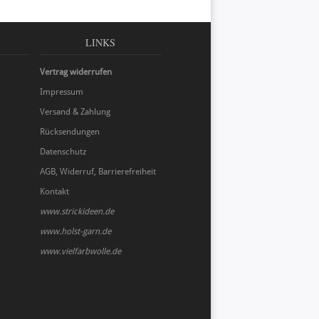
LINKS
Vertrag widerrufen
Impressum
Versand & Zahlung
Rücksendungen
Datenschutz
AGB, Widerruf, Barrierefreiheit
Kontakt
www.strickideen.de
www.holst-garn.de
www.vielfarbwolle.de