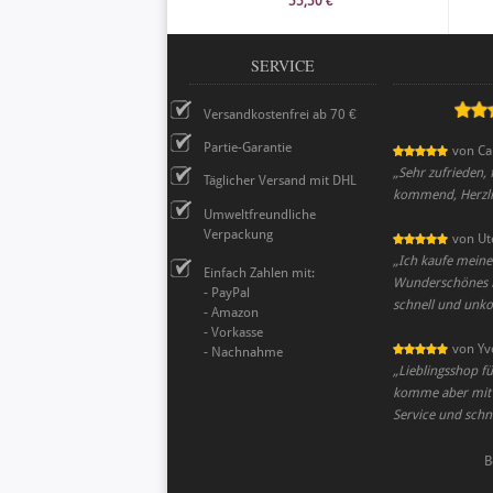
55,50 €
SERVICE
Versandkostenfrei ab 70 €
Partie-Garantie
von
Ca
„
Sehr zufrieden,
Täglicher Versand mit DHL
kommend, Herzl
Umweltfreundliche
Verpackung
von
Ut
„
Ich kaufe meine 
Einfach Zahlen mit:
Wunderschönes Ho
- PayPal
schnell und unko
- Amazon
- Vorkasse
von
Yv
- Nachnahme
„
Lieblingsshop f
komme aber mit de
Service und schne
B