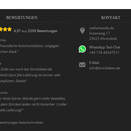
BEWERTUNGEN
KONTAKT
vielfarbwolle.de
4,97
aus
3209
Bewertungen
Instenweg 17
23623
Ahrensbök
rina
 freundliche Kommunikation, entgegen
WhatsApp Text-Chat
ichen Dank
”
+49 176 46547511
E-Mail:
e
info@strickideen.de
Eolle nur noch bei Strickideen.de.
lst Garn.Die Lieferung ist immer sehr
mpliziert. Danke
”
onne
ür Holst Garne. Würde gern mehr bestellen,
m Stricken leider nicht hinterher :) toller
lle Lieferung!
”
ewertungen lesen/schreiben