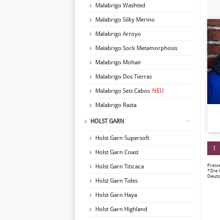
Malabrigo Washted
Malabrigo Silky Merino
Malabrigo Arroyo
Malabrigo Sock Metamorphosis
Malabrigo Mohair
Malabrigo Dos Tierras
Malabrigo Seis Cabos
NEU
Malabrigo Rasta
HOLST GARN
Holst Garn Supersoft
1
Holst Garn Coast
Preis
Holst Garn Titicaca
*Die 
Deuts
Holst Garn Tides
Holst Garn Haya
Holst Garn Highland