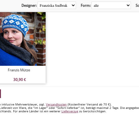
Designer:
Form:
So
Franzis Mütze
30,90
€
e inklusive Mehrwertsteuer, zzgl.
Versandkosten
(Kostenfreier Versand ab 70 €).
Lieferzeit von Ware, die "im Lager" oder "Sofort lieferbar" ist, beträgt maximal 2 Tage. Die angegeb
chlands. Für andere Länder ist ein weiterer
Lieferverzug
zu berücksichtigen.