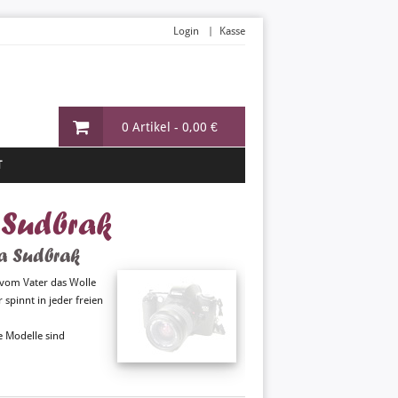
Login
Kasse
0 Artikel -
0,00 €
T
a Sudbrak
ka Sudbrak
r vom Vater das Wolle
 spinnt in jeder freien
e Modelle sind