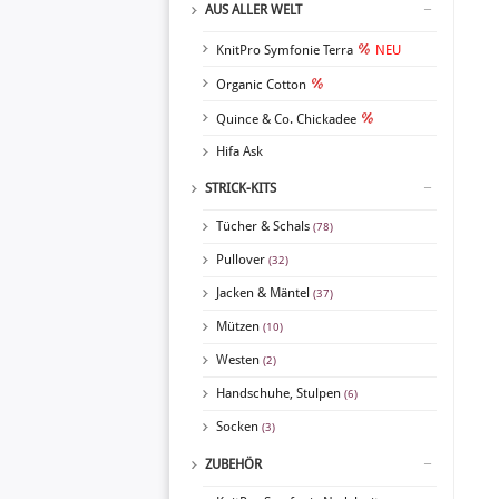
AUS ALLER WELT
KnitPro Symfonie Terra
NEU
Organic Cotton
Quince & Co. Chickadee
Hifa Ask
STRICK-KITS
Tücher & Schals
(78)
Pullover
(32)
Jacken & Mäntel
(37)
Mützen
(10)
Westen
(2)
Handschuhe, Stulpen
(6)
Socken
(3)
ZUBEHÖR